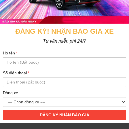
ĐĂNG KÝ! NHẬN BÁO GIÁ XE
Tư vấn miễn phí 24/7
PHÒNG KINH DOANH
Họ tên
*
Chương trình khuyễn mãi cực hấp dẫn
Số điện thoại
*
- Hỗ trợ mua xe trả góp đến 85%
- Tặng bộ phụ kiện giá trị cho khách hàng
Dòng xe
- Cam kết giá bán tốt nhất khi mua xe
Hotline: 0971.677.365
ĐẶNG KÝ NHẬN BÁO GIÁ
Zalo: 0971.677.365