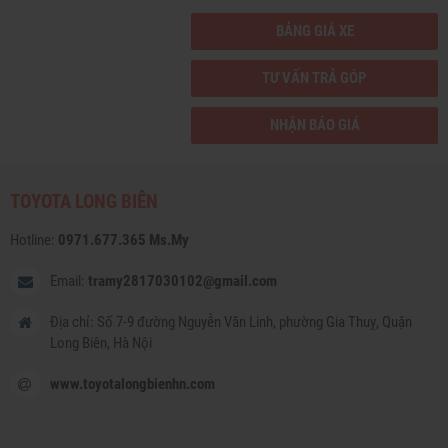
BẢNG GIÁ XE
TƯ VẤN TRẢ GÓP
NHẬN BÁO GIÁ
TOYOTA LONG BIÊN
Hotline:
0971.677.365 Ms.My
Email:
tramy2817030102@gmail.com
Địa chỉ: Số 7-9 đường Nguyễn Văn Linh, phường Gia Thuỵ, Quận
Long Biên, Hà Nội
www.toyotalongbienhn.com