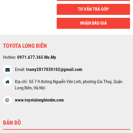
TƯ VẤN TRẢ GÓP
NHẬN BÁO GIÁ
ĐĂNG KÝ! NHẬN BÁO GIÁ XE
Tư vấn miễn phí 24/7
TOYOTA LONG BIÊN
Họ tên
*
Hotline:
0971.677.365 Ms.My
Số điện thoại
*
Email:
tramy2817030102@gmail.com
Địa chỉ: Số 7-9 đường Nguyễn Văn Linh, phường Gia Thuỵ, Quận
Long Biên, Hà Nội
Dòng xe
www.toyotalongbienhn.com
ĐẶNG KÝ NHẬN BÁO GIÁ
BẢN ĐỒ