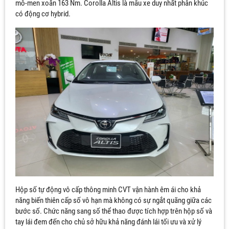
mô-men xoắn 163 Nm. Corolla Altis là mẫu xe duy nhất phân khúc
Tư vấn miễn phí 24/7
có động cơ hybrid.
Họ tên
*
Số điện thoại
*
Dòng xe
ĐẶNG KÝ NHẬN BÁO GIÁ
Hộp số tự động vô cấp thông minh CVT vận hành êm ái cho khả
năng biến thiên cấp số vô hạn mà không có sự ngắt quãng giữa các
bước số. Chức năng sang số thể thao được tích hợp trên hộp số và
tay lái đem đến cho chủ sở hữu khả năng đánh lái tối ưu và xử lý