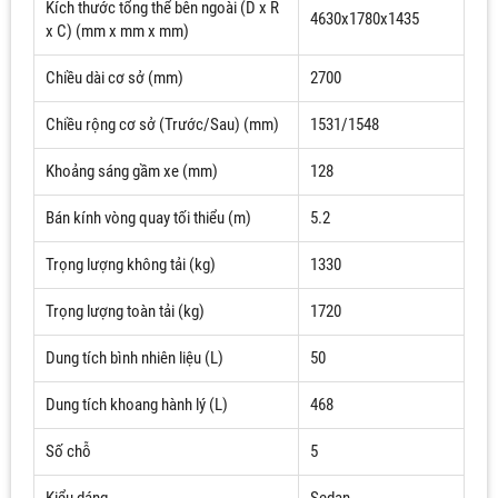
Kích thước tổng thể bên ngoài (D x R
4630x1780x1435
x C) (mm x mm x mm)
Chiều dài cơ sở (mm)
2700
Chiều rộng cơ sở (Trước/Sau) (mm)
1531/1548
Khoảng sáng gầm xe (mm)
128
Bán kính vòng quay tối thiểu (m)
5.2
Trọng lượng không tải (kg)
1330
Trọng lượng toàn tải (kg)
1720
Dung tích bình nhiên liệu (L)
50
Dung tích khoang hành lý (L)
468
Số chỗ
5