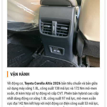
VẬN HÀNH
Về động cơ,
Toyota Corolla Altis 2026
bản tiêu chuẩn và bản giữa
sử dụng máy xăng 1.8L, công suất 138 mã lực và 172 Nm mô-men
xoắn, đi kèm hộp số tự động vô cấp CVT. Phiên bản hybrid cao cấp
nhất dùng động cơ xăng 1.8L công suất 97 mã lực, mô-men xoắn
ĐĂNG KÝ! NHẬN BÁO GIÁ XE
cực đại 142 Nm kết hợp với một động cơ điện công suất 53 mã lực,