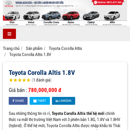
Trang chủ
Sản phẩm
Toyota Corolla Altis
Toyota Corolla Altis 1.8V
Toyota Corolla Altis 1.8V
(
1
đánh giá
)
Giá bán :
780,000,000 đ
SHARE
TWEET
LINKEDIN
Sau những thông tin rò rỉ,
Toyota Corolla Altis thế hệ mới
chính
thức ra mắt thị trường Việt Nam với 3 phiên bản 1.8G, 1.8V và 1.8HV
(hybrid). Ở thế hệ mới, Toyota Corolla Altis được nhập khẩu từ Thái